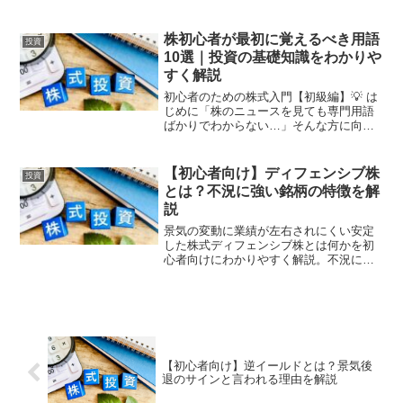
特徴やメリット・デメリット、米国株投
資での考え方をやさしく紹介します。グ
ロース株とは？グロース株（Growth
株初心者が最初に覚えるべき用語
投資
Stock）とは、売...
10選｜投資の基礎知識をわかりや
すく解説
初心者のための株式入門【初級編】💡 は
じめに「株のニュースを見ても専門用語
ばかりでわからない…」そんな方に向け
て、この記事では株式投資を始める前に
覚えておきたい10の基本用語をわかりや
すく解説します。難しい言葉をシンプル
【初心者向け】ディフェンシブ株
投資
にまとめているので、...
とは？不況に強い銘柄の特徴を解
説
景気の変動に業績が左右されにくい安定
した株式ディフェンシブ株とは何かを初
心者向けにわかりやすく解説。不況に強
い理由や特徴、メリット・デメリット、
米国株投資での活用方法をやさしく紹介
します。ディフェンシブ株とは？ディフ
ェンシブ株（Defens...
【初心者向け】逆イールドとは？景気後
退のサインと言われる理由を解説