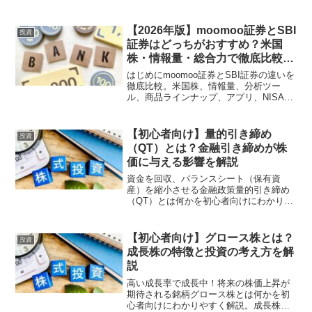
の違いやメリット・デメリット、米国株
投資で人気の理由をやさしく紹介しま
す。ETFとは？ETF（Exchange Traded
【2026年版】moomoo証券とSBI
投資
Fu...
証券はどっちがおすすめ？米国
株・情報量・総合力で徹底比較
【初心者〜中級者向け】
はじめにmoomoo証券とSBI証券の違いを
徹底比較。米国株、情報量、分析ツー
ル、商品ラインナップ、アプリ、NISAと
の相性、メリット・デメリットを初心者
でもわかりやすく解説。目的別のおすす
め証券会社も紹介します。🔽まずは無料
【初心者向け】量的引き締め
投資
で口座開設して...
（QT）とは？金融引き締めが株
価に与える影響を解説
資金を回収、バランスシート（保有資
産）を縮小させる金融政策量的引き締め
（QT）とは何かを初心者向けにわかりや
すく解説。量的緩和（QE）との違いや金
融引き締めの仕組み、米国株への影響に
ついてやさしく紹介します。量的引き締
【初心者向け】グロース株とは？
投資
め（QT）とは？量的引...
成長株の特徴と投資の考え方を解
説
高い成長率で成長中！将来の株価上昇が
期待される銘柄グロース株とは何かを初
心者向けにわかりやすく解説。成長株の