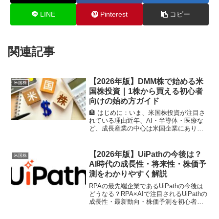
LINE
Pinterest
コピー
関連記事
【2026年版】DMM株で始める米
米国株
国株投資｜1株から買える初心者
向けの始め方ガイド
🏦 はじめに：いま、米国株投資が注目さ
れている理由近年、AI・半導体・医療な
ど、成長産業の中心は米国企業にありま
す。日本株に比べて株価上昇の勢いが強
く、円安による為替メリットも期待でき
るため、個人投資家の間で米国株投資の
【2026年版】UiPathの今後は？
米国株
人気が急上昇していま...
AI時代の成長性・将来性・株価予
測をわかりやすく解説
RPAの最先端企業であるUiPathの今後は
どうなる？RPA×AIで注目されるUiPathの
成長性・最新動向・株価予測を初心者向
けにわかりやすく解説。今は買いかどう
かも徹底分析。はじめにソフトウェアロ