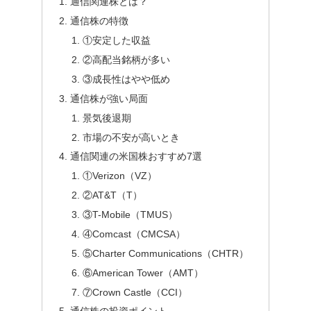
通信関連株とは？
通信株の特徴
①安定した収益
②高配当銘柄が多い
③成長性はやや低め
通信株が強い局面
景気後退期
市場の不安が高いとき
通信関連の米国株おすすめ7選
①Verizon（VZ）
②AT&T（T）
③T-Mobile（TMUS）
④Comcast（CMCSA）
⑤Charter Communications（CHTR）
⑥American Tower（AMT）
⑦Crown Castle（CCI）