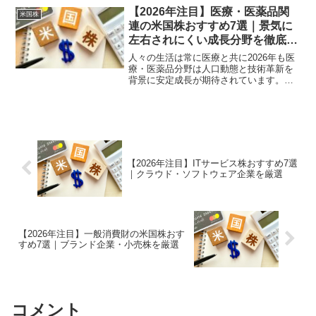
何となく選ぶと失敗しやすい分野でもあ
【2026年注目】医療・医薬品関
米国株
ります。この記事では...
連の米国株おすすめ7選｜景気に
左右されにくい成長分野を徹底解
説
人々の生活は常に医療と共に2026年も医
療・医薬品分野は人口動態と技術革新を
背景に安定成長が期待されています。本
記事では、2026年に注目したい医療・医
薬品関連の米国株7選を厳選。医薬品、医
療機器、バイオ、AI医療など分野別に初
心者向けに解...
【2026年注目】ITサービス株おすすめ7選
｜クラウド・ソフトウェア企業を厳選
【2026年注目】一般消費財の米国株おす
すめ7選｜ブランド企業・小売株を厳選
コメント