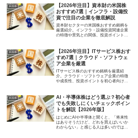
ボットによる業務自動化ツール"RPA"を...
【2026年注目】資本財の米国株
米国株
おすすめ7選｜インフラ・設備投
資で注目の企業を徹底解説
資本財セクターの米国株おすすめ銘柄を
厳選紹介。インフラ・設備投資関連企業
の特徴や景気との関係、投資ポイントを
初心者向けにわかりやすく解説します。
資本財株とは？資本財株とは、企業や政
府が使用する設備・機械・インフラを提
【2026年注目】ITサービス株おす
米国株
供する企業の株のことです...
すめ7選｜クラウド・ソフトウェ
ア企業を厳選
ITサービス株のおすすめ銘柄を厳選紹
介。クラウド・ソフトウェア企業の特徴
や成長性、投資ポイントを初心者向けに
わかりやすく解説します。ITサービス株
とは？ITサービス株とは、ソフトウェア
やクラウドなどITサービスを提供する企
AI・半導体株はどう選ぶ？初心者
米国株
業の株のことです。...
でも失敗しにくいチェックポイン
トを解説【2026年版】
はじめにAIや半導体と聞くと、「将来性
はありそうだけど、どれを買えばいいか
わからない」と感じる人は多いのではな
いでしょうか。実際、AI・半導体分野は
成長性が高い一方で、値動きも大きく、