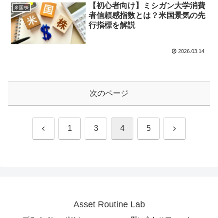
【初心者向け】ミシガン大学消費
米国株
者信頼感指数とは？米国景気の先
行指標を解説
2026.03.14
次のページ
前
次
1
3
4
5
へ
へ
Asset Routine Lab