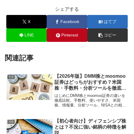
シェアする
X
Facebook
はてブ
LINE
Pinterest
コピー
関連記事
【2026年版】DMM株とmoomoo
投資
証券はどっちがおすすめ？米国
株・手数料・分析ツールを徹底比
較【初心者〜中級者向け】
はじめにDMM株とmoomoo証券の違いを
徹底比較。手数料、使いやすさ、米国
株、情報量、分析ツール、NISAとの相性
などを初心者向けにわかりやすくまとめ
ました。目的別のおすすめと選び方を解
説します。🔽まずは無料で口座開設して
【初心者向け】ディフェンシブ株
投資
みる＼ まずは使...
とは？不況に強い銘柄の特徴を解
説