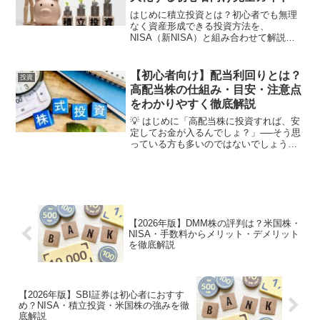
はじめに積立投資とは？初心者でも無理
なく資産形成できる投資方法を、
NISA（新NISA）と組み合わせて解説。
ドルコスト平均法、積立額の決め方、初
心者向けおすすめ投資商品、証券会社の
選び方までわかりやすくまとめました。
【初心者向け】配当利回りとは？
投資
積立投資は「ほったらかし...
高配当株の仕組み・目安・注意点
をわかりやすく徹底解説
💡 はじめに「高配当株に投資すれば、安
定してお金が入るんでしょ？」──そう思
っている方も多いのではないでしょう
か。たしかに配当金は、株式投資の魅力
の一つです。しかし「配当利回り」だけ
を見て投資すると、思わぬ落とし穴もあ
ります。この記事では、...
【2026年版】DMM株の評判は？米国株・
NISA・手数料からメリット・デメリット
を徹底解説
【2026年版】SBI証券は初心者におすす
め？NISA・積立投資・米国株の強みを徹
底解説