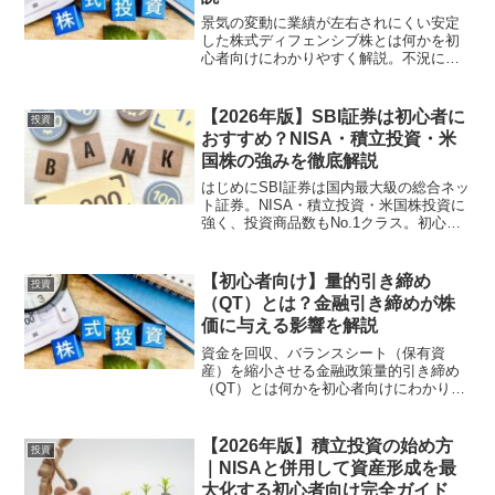
景気の変動に業績が左右されにくい安定
した株式ディフェンシブ株とは何かを初
心者向けにわかりやすく解説。不況に強
い理由や特徴、メリット・デメリット、
米国株投資での活用方法をやさしく紹介
します。ディフェンシブ株とは？ディフ
【2026年版】SBI証券は初心者に
投資
ェンシブ株（Defens...
おすすめ？NISA・積立投資・米
国株の強みを徹底解説
はじめにSBI証券は国内最大級の総合ネッ
ト証券。NISA・積立投資・米国株投資に
強く、投資商品数もNo.1クラス。初心者
から上級者まで選ばれる理由と特徴、メ
リットや始め方をわかりやすく解説しま
す。🔽まずは無料で口座開設してみる＼
【初心者向け】量的引き締め
投資
国内最大級...
（QT）とは？金融引き締めが株
価に与える影響を解説
資金を回収、バランスシート（保有資
産）を縮小させる金融政策量的引き締め
（QT）とは何かを初心者向けにわかりや
すく解説。量的緩和（QE）との違いや金
融引き締めの仕組み、米国株への影響に
ついてやさしく紹介します。量的引き締
【2026年版】積立投資の始め方
投資
め（QT）とは？量的引...
｜NISAと併用して資産形成を最
大化する初心者向け完全ガイド