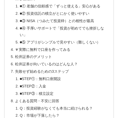
■① 老舗の信頼感で「ずっと使える」安心がある
■② 投資信託の積立がとにかく使いやすい
■③ NISA（つみたて投資枠）との相性が最高
■④ 手厚いサポートで「投資が初めてでも挫折しな
い」
■⑤ アプリがシンプルで見やすい（難しくない）
🔽実際に無料で口座を作ってみる
松井証券のデメリット
松井証券が向いているのはどんな人？
失敗せず始めるための3ステップ
■STEP①：無料口座開設
■STEP②：入金
■STEP③：積立設定
よくある質問・不安に回答
Q：投資経験がなくても本当に続けられる？
Q：市場が下落したら？