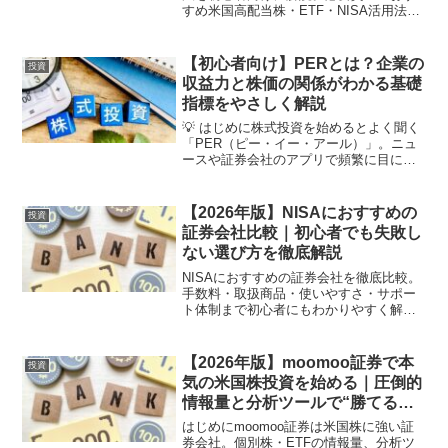
すめ米国高配当株・ETF・NISA活用法ま
でわかりやすく紹介します。はじめに
「配当金で毎月お小遣いのような収入が
入ったらいいな…」そんな理由から人気
【初心者向け】PERとは？企業の
投資
なのが、高配当株投...
収益力と株価の関係がわかる基礎
指標をやさしく解説
💡 はじめに株式投資を始めるとよく聞く
「PER（ピー・イー・アール）」。ニュ
ースや証券会社のアプリで頻繁に目にし
ますが、「結局、PERって何を意味して
るの？」「数値が高いと良いの？」と迷
う人も多いはず。この記事では、PERの
【2026年版】NISAにおすすめの
投資
意味・計算方法・...
証券会社比較｜初心者でも失敗し
ない選び方を徹底解説
NISAにおすすめの証券会社を徹底比較。
手数料・取扱商品・使いやすさ・サポー
ト体制まで初心者にもわかりやすく解説
します。NISAとは？NISAとは、投資で
得た利益が非課税になる制度です。通常
は👇配当金売却益に税金（約20%）がか
【2026年版】moomoo証券で本
投資
かりますが、...
気の米国株投資を始める｜圧倒的
情報量と分析ツールで“勝てる投
資環境”を手に入れる完全ガイド
はじめにmoomoo証券は米国株に強い証
券会社。個別株・ETFの情報量、分析ツ