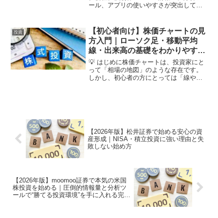
ール、アプリの使いやすさが突出してお
り、銘柄研究をしながら投資したい人に
最適。NISAや積立との併用で成果を最大
化する方法・始め方を丁寧に解説。
【初心者向け】株価チャートの見
投資
🔽moomoo証券...
方入門｜ローソク足・移動平均
線・出来高の基礎をわかりやすく
解説
💡 はじめに株価チャートは、投資家にと
って「相場の地図」のような存在です。
しかし、初心者の方にとっては「線や棒
がたくさんあって難しそう…」と感じる
こともありますよね。この記事では、投
資初心者でも今日から使えるように、株
価チャートの基本構造・...
【2026年版】松井証券で始める安心の資
産形成｜NISA・積立投資に強い理由と失
敗しない始め方
【2026年版】moomoo証券で本気の米国
株投資を始める｜圧倒的情報量と分析ツ
ールで“勝てる投資環境”を手に入れる完全
ガイド