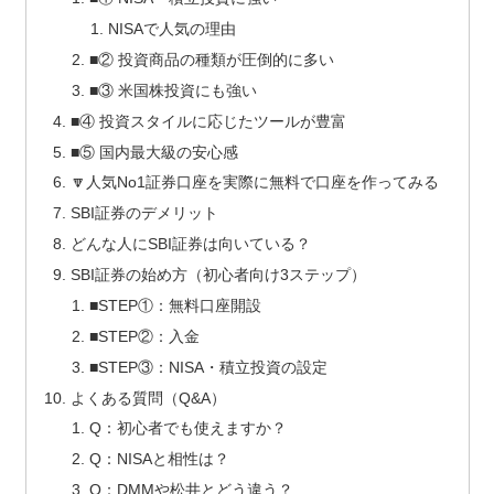
NISAで人気の理由
■② 投資商品の種類が圧倒的に多い
■③ 米国株投資にも強い
■④ 投資スタイルに応じたツールが豊富
■⑤ 国内最大級の安心感
🔽人気No1証券口座を実際に無料で口座を作ってみる
SBI証券のデメリット
どんな人にSBI証券は向いている？
SBI証券の始め方（初心者向け3ステップ）
■STEP①：無料口座開設
■STEP②：入金
■STEP③：NISA・積立投資の設定
よくある質問（Q&A）
Q：初心者でも使えますか？
Q：NISAと相性は？
Q：DMMや松井とどう違う？