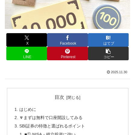
X
Facebook
はてブ
LINE
Pinterest
コピー
2025.11.30
目次
はじめに
🔽まずは無料で口座開設してみる
SBI証券の特徴と選ばれるポイント
■① NISA・積立投資に強い