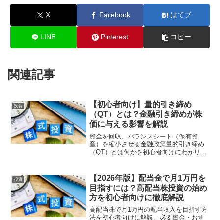
X
Facebook
はてブ
LINE
Pinterest
コピー
関連記事
【初心者向け】量的引き締め
投資
（QT）とは？金融引き締めが株
価に与える影響を解説
資金を回収、バランスシート（保有資
産）を縮小させる金融政策量的引き締め
（QT）とは何かを初心者向けにわかりや
すく解説。量的緩和（QE）との違いや金
融引き締めの仕組み、米国株への影響に
ついてやさしく紹介します。量的引き締
【2026年版】配当金で月1万円を
投資
め（QT）とは？量的引...
目指すには？高配当株投資の始め
方を初心者向けに徹底解説
高配当株で月1万円の配当収入を目指す方
法を初心者向けに解説。必要資金・おす